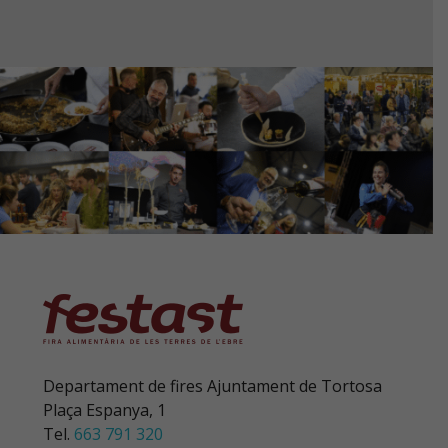
que
eres
humano.
Departament de fires Ajuntament de Tortosa
Plaça Espanya, 1
Tel.
663 791 320