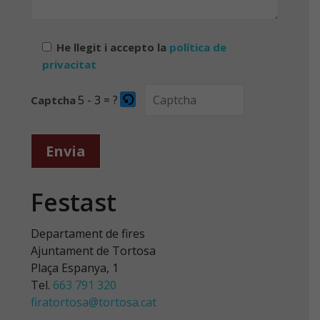
He llegit i accepto la
política de
privacitat
5 - 3 = ?
Captcha
Por
favor,
introduce
los
caracteres
que
Festast
se
muestran
Departament de fires
en
Ajuntament de Tortosa
el
Plaça Espanya, 1
CAPTCHA
Tel.
663 791 320
para
firatortosa@tortosa.cat
verificar