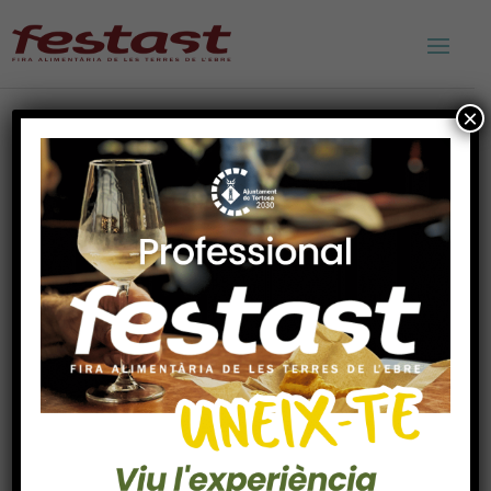
×
Festast 2026, Fira
Alimentària de les
Terres de l’Ebre
Festast és un dels esdeveniments
gastronòmics més importants de Tortosa i les
Terres de l’Ebre.
Del
6 al 8 de novembre de 2026
el pavelló
firal de Tortosa acollirà empreses
d’alimentació, begudes, restauració, petits
productors, empreses d’equipament i serveis