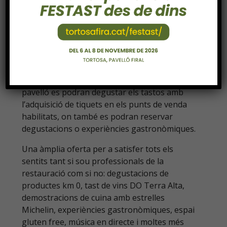
amb l’objectiu que tant professionals com
visitants puguin gaudir d’una àmplia i variada
oferta d’empreses i productes que mostraran
tot el potencial gastronòmic de Tortosa i de
les Terres de l’Ebre.
L’
accés
a Festast serà
gratuït
i a l’interior del
pavelló es podran degustar els tastos amb
l’adquisició de tiquets en els punts de venda
habilitats, on també es podran reservar
degustacions o experiències gastronòmiques.
Una àmplia oferta per a satisfer tots els
sentits tant si sou professionals de la
restauració com si no: degustacions de
productes km 0, tast de vins DO Terra Alta,
demostracions de cuina amb estrelles
Michelin, experiències gastronòmiques, espai
gluten free, música en directe i moltes més