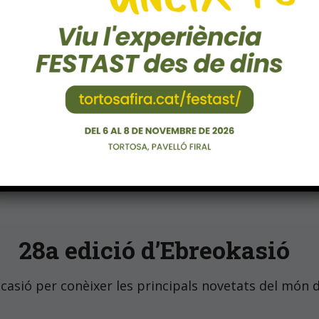
24 – 26 d’octubre
28a edició d’Ebreokasió
ocasió per conèixer les principals novetats del món 