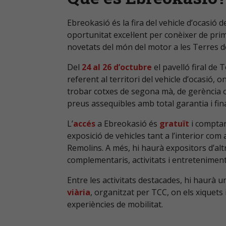
Ebreokasió és la fira del vehicle d’ocasió 
oportunitat excel·lent per conèixer de pri
novetats del món del motor a les Terres de
Del
24 al 26 d’octubre
el pavelló firal de T
referent al territori del vehicle d’ocasió, o
trobar cotxes de segona mà, de gerència 
preus assequibles amb total garantia i fi
L’
accés
a Ebreokasió és
gratuït
i compta
exposició de vehicles tant a l’interior com a
Remolins. A més, hi haurà expositors d’alt
complementaris, activitats i entreteniment 
Entre les activitats destacades, hi haurà 
viària
, organitzat per TCC, on els xiquets
experiències de mobilitat.