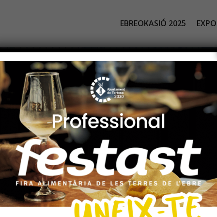
EBREOKASIÓ 2025
EXPO
RE
OK
ASIÓ 2
fira del vehicle d’ocasió de Tort