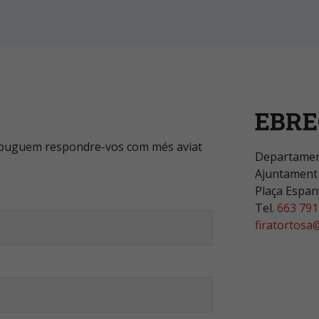
EBRE
è puguem respondre-vos com més aviat
Departament
Ajuntament
Plaça Espan
Tel.
663 791
firatortosa