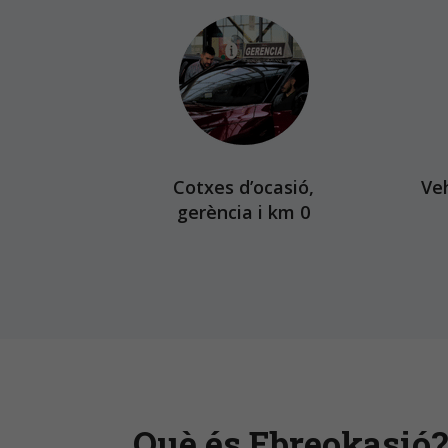
Cotxes d’ocasió,
Ve
gerència i km 0
Què és Ebreokasió?