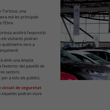
de Tortosa, una
mera mà les principals
 l’Ebre.
ortosa acollirà l’exposició
n els visitants podran
o quilòmetre zero a
nançament!
rà amb una àmplia
 l’exterior del pavelló de
res sectors
per a tots els públics.
un
circuit de seguretat
 i xiquetes podran viure