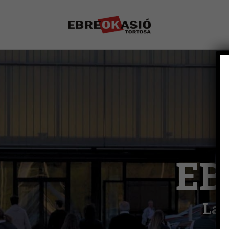
EB
La 