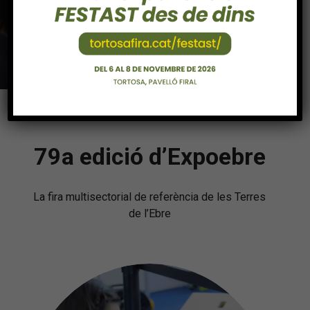
79a edició d’Expoebre
La fira multisectorial de referència de les Terres
de l’Ebre