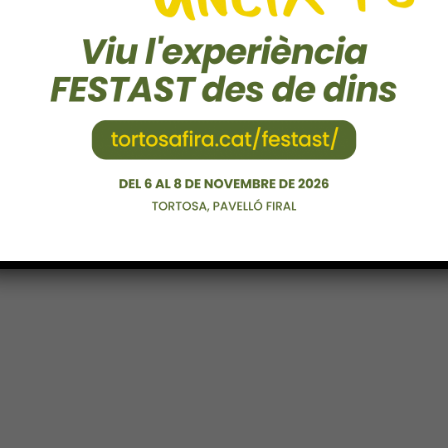
 del mes d’octubre a novembre causa de les noves mesures 
de Tortosa hi han acordat anul·lar l’edició d’en guany, per fe
les condicions ens ho permeten.
als va ser de 54 vehicles amb un volum de negoci de