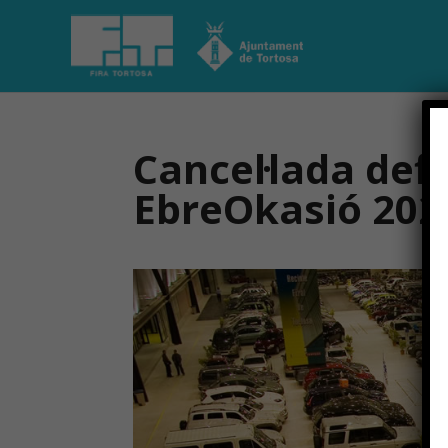
Cancel·lada defi
EbreOkasió 202