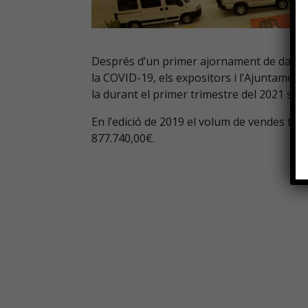
Després d’un primer ajornament de dates
la COVID-19, els expositors i l’Ajuntament 
la durant el primer trimestre del 2021 si 
En l’edició de 2019 el volum de vendes tot
877.740,00€.