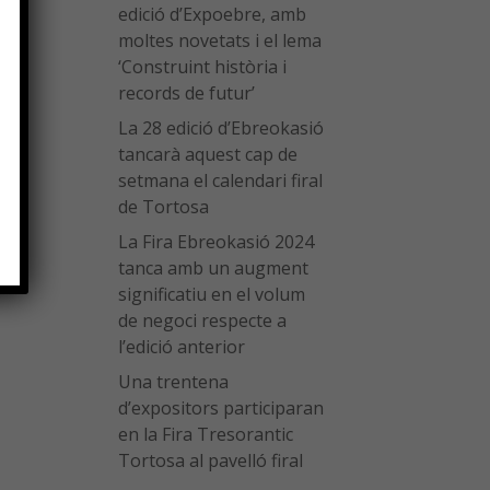
edició d’Expoebre, amb
moltes novetats i el lema
‘Construint història i
records de futur’
de
r-
La 28 edició d’Ebreokasió
tancarà aquest cap de
setmana el calendari firal
de Tortosa
La Fira Ebreokasió 2024
tanca amb un augment
significatiu en el volum
de negoci respecte a
l’edició anterior
Una trentena
d’expositors participaran
en la Fira Tresorantic
Tortosa al pavelló firal