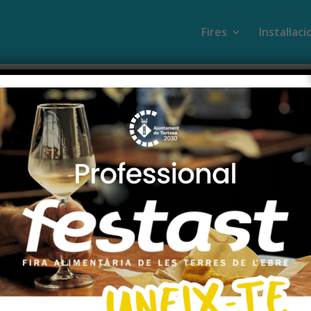
Fires
Instal·lac
nitivament la fira
0