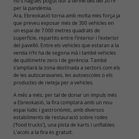
no s’hagués pogut dur a terme des del 2019
per la pandèmia.
Ara, Ebreokasió torna amb molta més força ja
que preveu exposar més de 300 vehicles en
un espai de 7.000 metres quadrats de
superfície, repartits entre l’interior i l’exterior
del pavelló. Entre els vehicles que estaran a la
venda n’hi ha de segona mà i també vehicles
de quilòmetre zero i de gerència. També
s’ampliarà la zona destinada a sectors com els
de les autocaravanes, les autoescoles o els
productes de neteja per a vehicles.
A més a més, per tal de donar un impuls més
a Ebreokasió, la fira comptarà amb un nou
espai lúdic i gastronòmic, amb diversos
establiments de restauració sobre rodes
(‘food trucks’), una pista de karts i unflables.
L’accés a la fira és gratuït.