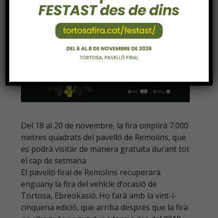
Del 18 al 20 de novembre, la fira omplirà 7.000
metres quadrats del pavelló de Remolins, que
es podrà visitar de manera gratuïta durant tot
el cap de setmana
El pavelló firal de Remolins recuperarà
enguany la fira del vehicle d’ocasió de
Tortosa, Ebreokasió. Ho farà amb la vint-i-
cinquena edició, que arriba després que la fira