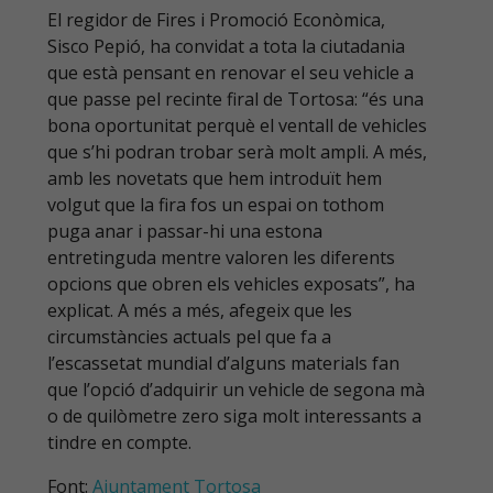
El regidor de Fires i Promoció Econòmica,
Sisco Pepió, ha convidat a tota la ciutadania
que està pensant en renovar el seu vehicle a
que passe pel recinte firal de Tortosa: “és una
bona oportunitat perquè el ventall de vehicles
que s’hi podran trobar serà molt ampli. A més,
amb les novetats que hem introduït hem
volgut que la fira fos un espai on tothom
puga anar i passar-hi una estona
entretinguda mentre valoren les diferents
opcions que obren els vehicles exposats”, ha
explicat. A més a més, afegeix que les
circumstàncies actuals pel que fa a
l’escassetat mundial d’alguns materials fan
que l’opció d’adquirir un vehicle de segona mà
o de quilòmetre zero siga molt interessants a
tindre en compte.
Font:
Ajuntament Tortosa