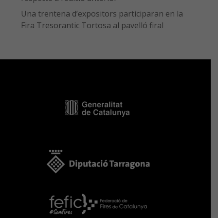
Una trentena d’expositors participaran en la
Fira Tresorantic Tortosa al pavelló firal