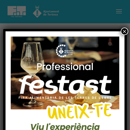
×
La vint-i-cinquena
edició
d’Ebreokasió
posarà a la venda
més de 300
vehicles de segona
mà i de quilòmetre
zero